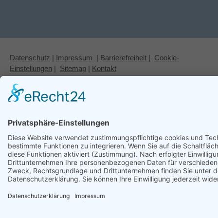
Datenschutz
|
Impressum
|
Barrierefreiheit
|
Cookie-
Einstellungen
|
Sitemap
|
Kontakt
© 2026 Studien- und Fördergesellschaft der Schleswig-Holsteinischen Wirtschaft
e.V. | Developed by
Werbung.sh