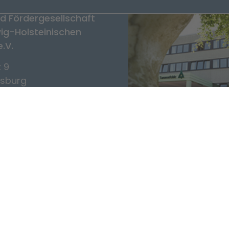
d Fördergesellschaft
ig-Holsteinischen
e.V.
 9
sburg
420 60