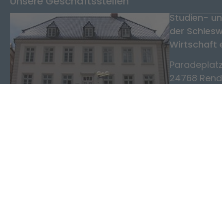
Unsere Geschäftsstellen
Studien- un
der Schlesw
Wirtschaft 
Paradeplatz
24768 Rend
Tel. 04331 1