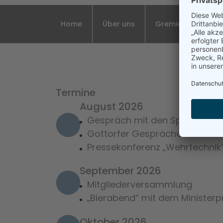
Home
Über uns
Gremien
Vera
Termine
August 2026
Gespräch mit den Spitzen de
Gottorfer Gespräche
Pressekonferenz „Wehrtechnik
September 2026
Mitgliederversammlung
„Bierabend“ mit dem Ministerp
Oktober 2026