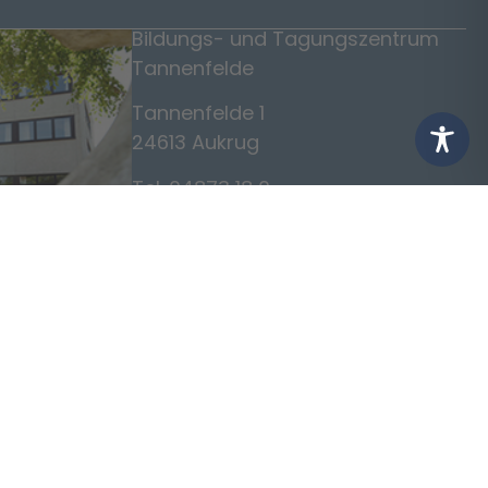
Bildungs- und Tagungszentrum
Tannenfelde
Tannenfelde 1
24613 Aukrug
Tel. 04873 18 0
www.tannenfelde.de