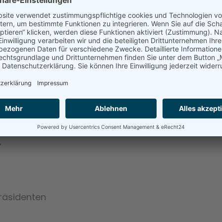
nstaltungen
Termine
AK Wehrtechnik
Publikat
s CDU-Landesverbandes Schleswig-Holstein
“
räsidenten